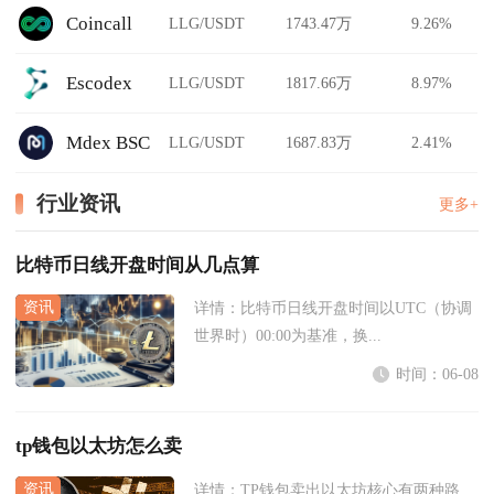
Coincall
LLG/USDT
1743.47万
9.26%
Escodex
LLG/USDT
1817.66万
8.97%
Mdex BSC
LLG/USDT
1687.83万
2.41%
行业资讯
更多+
比特币日线开盘时间从几点算
详情：
比特币日线开盘时间以UTC（协调
世界时）00:00为基准，换...
时间：06-08
tp钱包以太坊怎么卖
详情：
TP钱包卖出以太坊核心有两种路