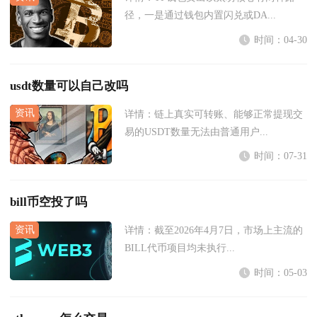
径，一是通过钱包内置闪兑或DA...
时间：04-30
usdt数量可以自己改吗
详情：
链上真实可转账、能够正常提现交
易的USDT数量无法由普通用户...
时间：07-31
bill币空投了吗
详情：
截至2026年4月7日，市场上主流的
BILL代币项目均未执行...
时间：05-03