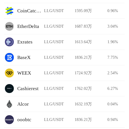
CoinCatch Derivatives
LLG/USDT
1595.09万
0.96%
EtherDelta
LLG/USDT
1687.83万
3.04%
Exrates
LLG/USDT
1613.64万
1.96%
BaseX
LLG/USDT
1836.21万
7.75%
WEEX
LLG/USDT
1724.92万
2.54%
Cashierest
LLG/USDT
1762.02万
6.27%
Alcor
LLG/USDT
1632.19万
0.04%
ooobtc
LLG/USDT
1836.21万
0.94%