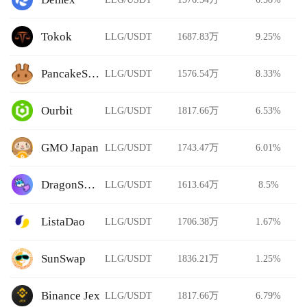
Tokok
LLG/USDT
1687.83万
9.25%
PancakeSwap Stableswap
LLG/USDT
1576.54万
8.33%
Ourbit
LLG/USDT
1817.66万
6.53%
GMO Japan
LLG/USDT
1743.47万
6.01%
DragonSwap
LLG/USDT
1613.64万
8.5%
ListaDao
LLG/USDT
1706.38万
1.67%
SunSwap
LLG/USDT
1836.21万
1.25%
Binance Jex
LLG/USDT
1817.66万
6.79%