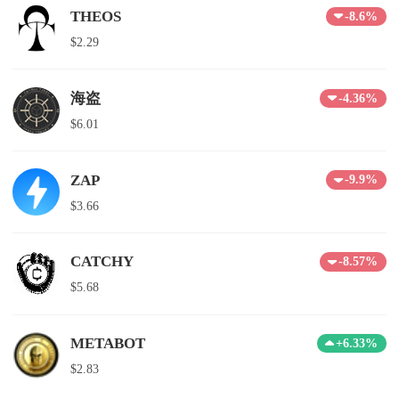
THEOS
-8.6%
$2.29
海盗
-4.36%
$6.01
ZAP
-9.9%
$3.66
CATCHY
-8.57%
$5.68
METABOT
+6.33%
$2.83