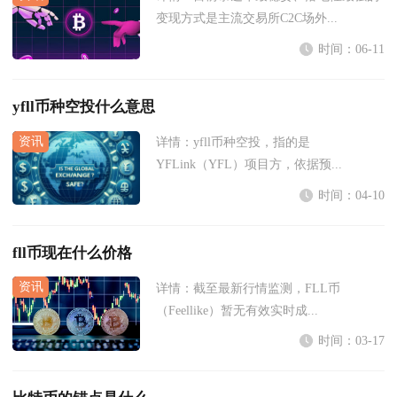
变现方式是主流交易所C2C场外...
时间：06-11
yfll币种空投什么意思
详情：
yfll币种空投，指的是
YFLink（YFL）项目方，依据预...
时间：04-10
fll币现在什么价格
详情：
截至最新行情监测，FLL币
（Feellike）暂无有效实时成...
时间：03-17