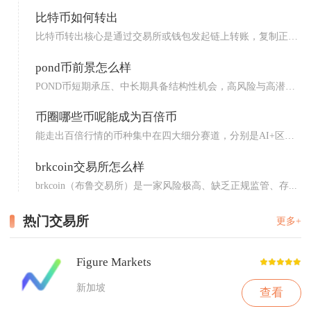
比特币如何转出
比特币转出核心是通过交易所或钱包发起链上转账，复制正确
收款地...
pond币前景怎么样
POND币短期承压、中长期具备结构性机会，高风险与高潜力
并存...
币圈哪些币呢能成为百倍币
能走出百倍行情的币种集中在四大细分赛道，分别是AI+区块
链、...
brkcoin交易所怎么样
brkcoin（布鲁交易所）是一家风险极高、缺乏正规监管、存...
热门交易所
更多+
Figure Markets
新加坡
查看