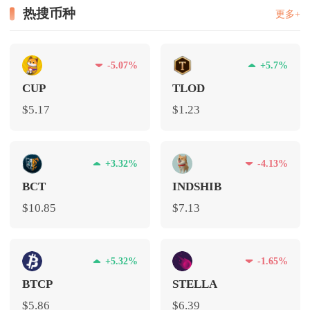
热搜币种
更多+
-5.07%
+5.7%
CUP
TLOD
$5.17
$1.23
+3.32%
-4.13%
BCT
INDSHIB
$10.85
$7.13
+5.32%
-1.65%
BTCP
STELLA
$5.86
$6.39