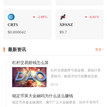
-2.09%
-6.01%
CRTS
XPANZ
$0.000042
$9.7
最新资讯
更多+
杠杆交易赔钱怎么算
杠杆交易最终亏损金额，基础计算
逻辑为：账面浮动亏损叠加交易
手...
03-11
稳定币算大金融吗为什么这么赚钱
稳定币具备金融属性，属于广义大金融赛道，但并不等同于传
统持牌...