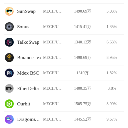
SunSwap
MECH/USDT
1490.69万
5.03%
Sonus
MECH/USDT
1415.41万
1.35%
TaikoSwap
MECH/USDT
1340.12万
6.63%
Binance Jex
MECH/USDT
1490.69万
8.95%
Mdex BSC
MECH/USDT
1310万
1.82%
EtherDelta
MECH/USDT
1400.35万
3.8%
Ourbit
MECH/USDT
1505.75万
8.99%
DragonSwap
MECH/USDT
1445.52万
9.67%