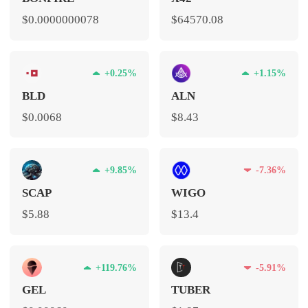
$0.0000000078
$64570.08
+0.25%
+1.15%
BLD
ALN
$0.0068
$8.43
+9.85%
-7.36%
SCAP
WIGO
$5.88
$13.4
+119.76%
-5.91%
GEL
TUBER