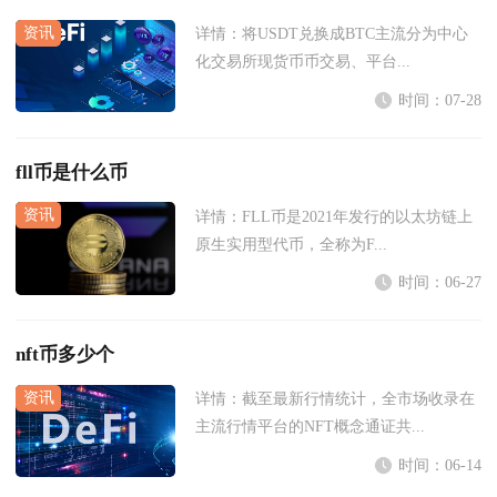
详情：
将USDT兑换成BTC主流分为中心
化交易所现货币币交易、平台...
时间：07-28
fll币是什么币
详情：
FLL币是2021年发行的以太坊链上
原生实用型代币，全称为F...
时间：06-27
nft币多少个
详情：
截至最新行情统计，全市场收录在
主流行情平台的NFT概念通证共...
时间：06-14