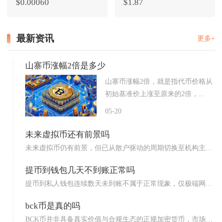
$0.00060
$1.87
最新资讯
更多+
山寨币涨幅2倍是多少
山寨币涨幅2倍，就是指代币价格从
初始基准价上涨至原来的2倍，...
05-20
未来虚拟币还有前景吗
未来虚拟币仍有前景，但已从散户驱动的周期切换至机构主
导、监管...
提币到钱包几天不到账正常吗
提币到私人钱包连续数天未到账不属于正常现象，仅极端网络
拥堵、...
bck币是真的吗
BCK币并非具备真实价值与合规生态的正规加密货币，市场上