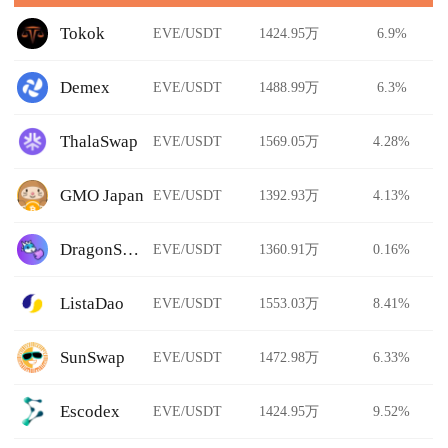
Tokok
EVE/USDT
1424.95万
6.9%
Demex
EVE/USDT
1488.99万
6.3%
ThalaSwap
EVE/USDT
1569.05万
4.28%
GMO Japan
EVE/USDT
1392.93万
4.13%
DragonSwap
EVE/USDT
1360.91万
0.16%
ListaDao
EVE/USDT
1553.03万
8.41%
SunSwap
EVE/USDT
1472.98万
6.33%
Escodex
EVE/USDT
1424.95万
9.52%