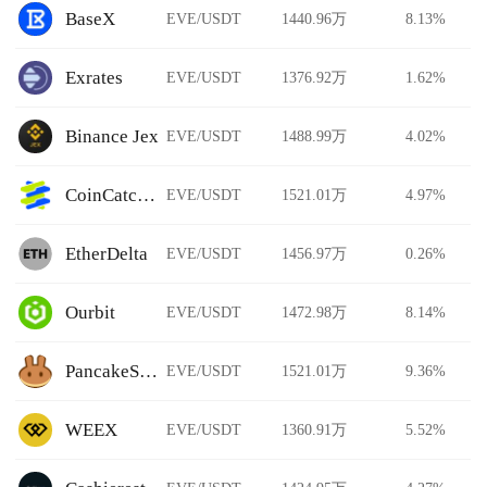
BaseX
EVE/USDT
1440.96万
8.13%
Exrates
EVE/USDT
1376.92万
1.62%
Binance Jex
EVE/USDT
1488.99万
4.02%
CoinCatch Derivatives
EVE/USDT
1521.01万
4.97%
EtherDelta
EVE/USDT
1456.97万
0.26%
Ourbit
EVE/USDT
1472.98万
8.14%
PancakeSwap Stableswap
EVE/USDT
1521.01万
9.36%
WEEX
EVE/USDT
1360.91万
5.52%