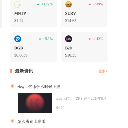
+1.72%
-7.49%
MNTP
SURV
$1.74
$14.63
+5.9%
-1.12%
DGB
B20
$0.0039
$10.35
最新资讯
更多+
zksync代币什么时候上线
zksync代币（ZK）已于2024年6月17日正式上线并
04-30
怎么辨别山寨币