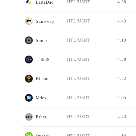
HTL/USDT
4.38
ListaDao
HTL/USDT
4.43
SunSwap
HTL/USDT
4.19
Sonus
HTL/USDT
4.38
TaikoSwap
HTL/USDT
4.52
Binance Jex
HTL/USDT
4.05
Mdex BSC
HTL/USDT
4.43
EtherDelta
HTL/USDT
4.14