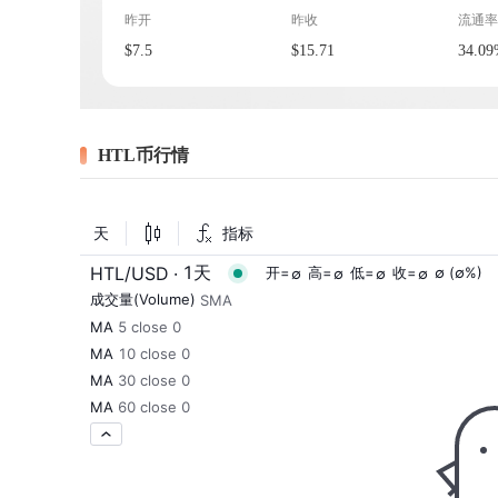
昨开
昨收
流通率
$7.5
$15.71
34.0
HTL币行情