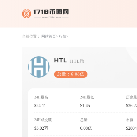
当前位置：
网站首页
行情
HTL
HTL币
总量：6.08亿
24H最高
24H最低
历史最
$24.11
$1.45
$36.2
24H成交额
总量
市值
$3.02万
6.08亿
$280