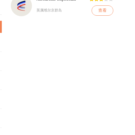
查看
英属维尔京群岛