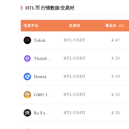
HTL币 行情数据/交易对
交易平台
交易对
最近价（$）
HTL/USDT
4.47
Tokok
HTL/USDT
4.33
ThalaSwap
HTL/USDT
4.19
Demex
HTL/USDT
4.33
GMO Japan
HTL/USDT
4.33
Ra Exchange