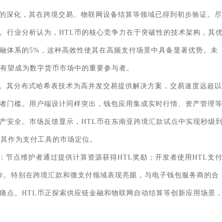
景的深化，其在跨境交易、物联网设备结算等领域已得到初步验证。尽
。行业分析认为，HTL币的核心竞争力在于突破性的技术架构，其
融体系的5%，这种高效性使其在高频支付场景中具备显著优势。未
币有望成为数字货币市场中的重要参与者。
上。其分布式哈希表技术为高并发交易提供解决方案，交易速度远超以
者门槛。用户端设计同样突出，钱包应用集成实时行情、资产管理
产安全。市场反馈显示，HTL币在东南亚跨境汇款试点中实现秒级
化了其作为支付工具的市场定位。
节点维护者通过提供计算资源获得HTL奖励；开发者使用HTL支
操作。特别在跨境汇款和微支付领域表现亮眼，与电子钱包服务商的合
痛点。HTL币正探索供应链金融和物联网自动结算等创新应用场景