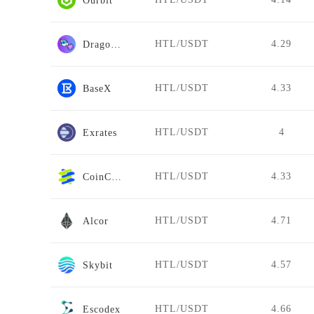
Ourbit
HTL/USDT
4.29
DragonSwap
HTL/USDT
4.33
BaseX
HTL/USDT
4
Exrates
HTL/USDT
4.33
CoinCatch Derivatives
HTL/USDT
4.71
Alcor
HTL/USDT
4.57
Skybit
HTL/USDT
4.66
Escodex