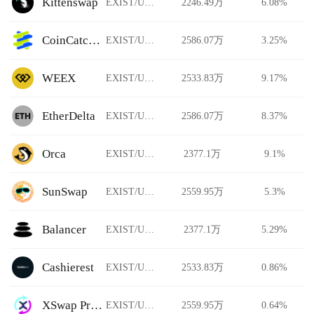
Kittenswap
EXIST/USDT
2246.49万
6.08%
CoinCatch Derivatives
EXIST/USDT
2586.07万
3.25%
WEEX
EXIST/USDT
2533.83万
9.17%
EtherDelta
EXIST/USDT
2586.07万
8.37%
Orca
EXIST/USDT
2377.1万
9.1%
SunSwap
EXIST/USDT
2559.95万
5.3%
Balancer
EXIST/USDT
2377.1万
5.29%
Cashierest
EXIST/USDT
2533.83万
0.86%
XSwap Protocol
EXIST/USDT
2559.95万
0.64%