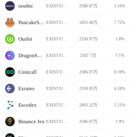
ooobtc
EXIST/USDT
2586.07万
3.16%
PancakeSwap Stableswap
EXIST/USDT
2455.46万
7.72%
Ourbit
EXIST/USDT
2350.97万
1.8%
DragonSwap
EXIST/USDT
2507.7万
7.1%
Coincall
EXIST/USDT
2586.07万
0.19%
Exrates
EXIST/USDT
2559.95万
4.24%
Escodex
EXIST/USDT
2403.22万
5.21%
Binance Jex
EXIST/USDT
2586.07万
1.9%