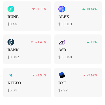
-0.18%
+0.84%
RUNE
ALEX
$0.44
$0.0019
-21.46%
+0%
BANK
ASD
$0.042
$0.0040
-2.93%
-7.62%
KTLYO
BXT
$5.34
$2.92