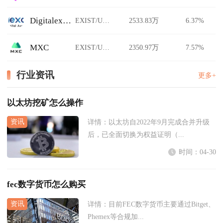
Digitalexchange.id
EXIST/USDT
2533.83万
6.37%
MXC
EXIST/USDT
2350.97万
7.57%
行业资讯
更多+
以太坊挖矿怎么操作
详情：
以太坊自2022年9月完成合并升级
后，已全面切换为权益证明（...
时间：04-30
fec数字货币怎么购买
详情：
目前FEC数字货币主要通过Bitget、
Phemex等合规加...