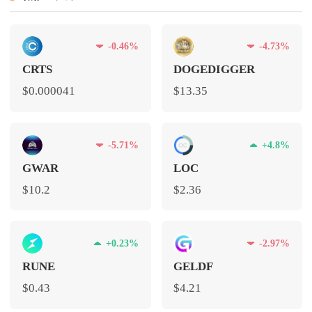
-0.46%
-4.73%
CRTS
DOGEDIGGER
$0.000041
$13.35
-5.71%
+4.8%
GWAR
LOC
$10.2
$2.36
+0.23%
-2.97%
RUNE
GELDF
$0.43
$4.21