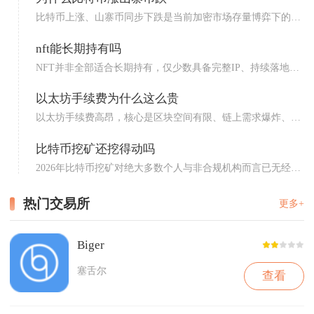
比特币上涨、山寨币同步下跌是当前加密市场存量博弈下的典
型吸血...
nft能长期持有吗
NFT并非全部适合长期持有，仅少数具备完整IP、持续落地应
用...
以太坊手续费为什么这么贵
以太坊手续费高昂，核心是区块空间有限、链上需求爆炸、
Gas机...
比特币挖矿还挖得动吗
2026年比特币挖矿对绝大多数个人与非合规机构而言已无经济
可...
热门交易所
更多+
Biger
塞舌尔
查看