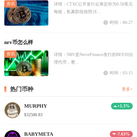
详情：
CTXC公开发行众筹定价为0.58美元
每枚，私募阶段按照1E...
时间：06-27
nrv币怎么样
详情：
NRV是NerveFinance发行的BEP20治
理代币，整...
时间：03-15
热门币种
更多+
MURPHY
+1.3%
$32500.83
BABYMETA
-7.63%