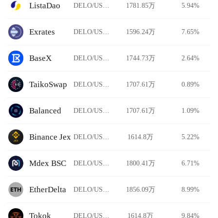
ListaDao
DELO/USDT
1781.85万
5.94%
Exrates
DELO/USDT
1596.24万
7.65%
BaseX
DELO/USDT
1744.73万
2.64%
TaikoSwap
DELO/USDT
1707.61万
0.89%
Balanced
DELO/USDT
1707.61万
1.09%
Binance Jex
DELO/USDT
1614.8万
5.22%
Mdex BSC
DELO/USDT
1800.41万
6.71%
EtherDelta
DELO/USDT
1856.09万
8.99%
Tokok
DELO/USDT
1614.8万
9.84%