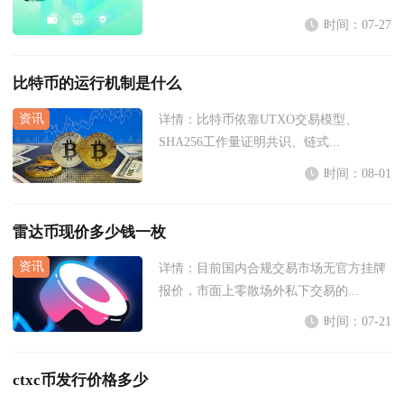
时间：07-27
比特币的运行机制是什么
详情：
比特币依靠UTXO交易模型、
SHA256工作量证明共识、链式...
时间：08-01
雷达币现价多少钱一枚
详情：
目前国内合规交易市场无官方挂牌
报价，市面上零散场外私下交易的...
时间：07-21
ctxc币发行价格多少