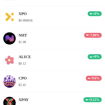
XPO
+0%
$0.000056
NHT
-7.09%
$1.08
ALICE
+0%
$0.12
CPO
-9.6%
$2.45
XPAY
+9.12%