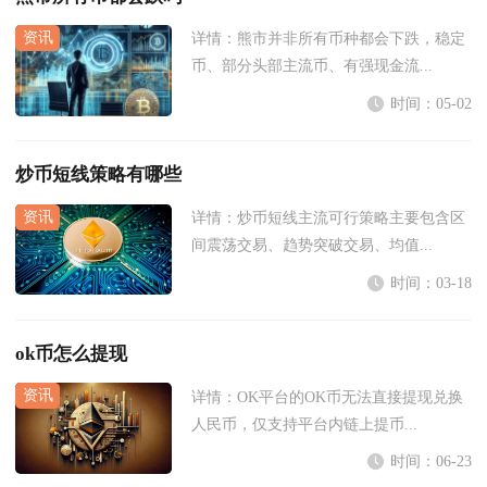
详情：
熊市并非所有币种都会下跌，稳定
币、部分头部主流币、有强现金流...
时间：05-02
炒币短线策略有哪些
详情：
炒币短线主流可行策略主要包含区
间震荡交易、趋势突破交易、均值...
时间：03-18
ok币怎么提现
详情：
OK平台的OK币无法直接提现兑换
人民币，仅支持平台内链上提币...
时间：06-23