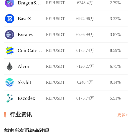
DragonSwap
REI/USDT
6248.4万
2.79%
BaseX
REI/USDT
6974.96万
3.33%
Exrates
REI/USDT
6756.99万
3.87%
CoinCatch Derivatives
REI/USDT
6175.74万
8.59%
Alcor
REI/USDT
7120.27万
6.75%
Skybit
REI/USDT
6248.4万
0.14%
Escodex
REI/USDT
6175.74万
5.51%
行业资讯
更多+
熊市所有币都会跌吗