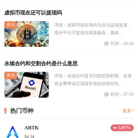
虚拟币现在还可以提现吗
详情：
虚拟币现在境内无合法提现渠道，
境外平台可提现但风险极高，整体...
时间：06-04
永续合约和交割合约是什么意思
详情：
永续合约是无到期交割时限、依靠
资金费率锚定现货价格的加密衍生...
时间：07-03
热门币种
更多+
ARTK
-5.07%
$4.34