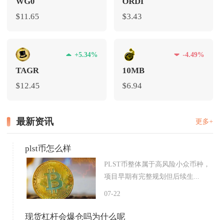
WG0
ORDI
$11.65
$3.43
+5.34%
-4.49%
TAGR
10MB
$12.45
$6.94
最新资讯
更多+
plst币怎么样
PLST币整体属于高风险小众币种，
项目早期有完整规划但后续生...
07-22
现货杠杆会爆仓吗为什么呢