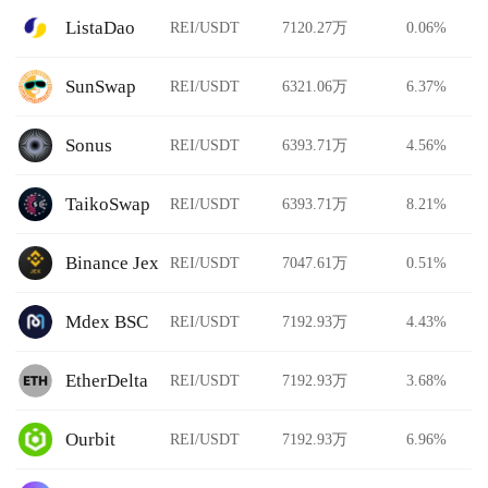
ListaDao
REI/USDT
7120.27万
0.06%
SunSwap
REI/USDT
6321.06万
6.37%
Sonus
REI/USDT
6393.71万
4.56%
TaikoSwap
REI/USDT
6393.71万
8.21%
Binance Jex
REI/USDT
7047.61万
0.51%
Mdex BSC
REI/USDT
7192.93万
4.43%
EtherDelta
REI/USDT
7192.93万
3.68%
Ourbit
REI/USDT
7192.93万
6.96%