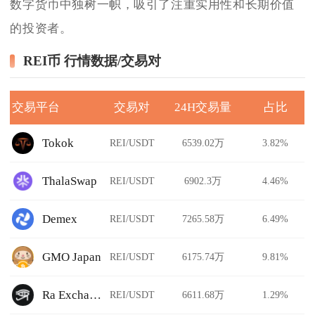
数字货币中独树一帜，吸引了注重实用性和长期价值
的投资者。
REI币 行情数据/交易对
交易平台
交易对
24H交易量
占比
Tokok
REI/USDT
6539.02万
3.82%
ThalaSwap
REI/USDT
6902.3万
4.46%
Demex
REI/USDT
7265.58万
6.49%
GMO Japan
REI/USDT
6175.74万
9.81%
Ra Exchange
REI/USDT
6611.68万
1.29%