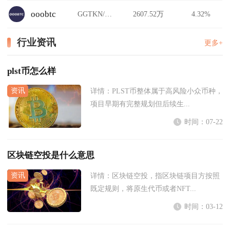
ooobtc
GGTKN/USDT
2607.52万
4.32%
行业资讯
更多+
plst币怎么样
详情：
PLST币整体属于高风险小众币种，
项目早期有完整规划但后续生...
时间：07-22
区块链空投是什么意思
详情：
区块链空投，指区块链项目方按照
既定规则，将原生代币或者NFT...
时间：03-12