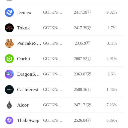
Demex
GGTKN/USDT
2417.39万
9.02%
Tokok
GGTKN/USDT
2417.39万
1.7%
PancakeSwap Stableswap
GGTKN/USDT
2335.9万
3.11%
Ourbit
GGTKN/USDT
2607.52万
4.91%
DragonSwap
GGTKN/USDT
2363.07万
2.5%
Cashierest
GGTKN/USDT
2580.36万
1.46%
Alcor
GGTKN/USDT
2471.71万
7.26%
ThalaSwap
GGTKN/USDT
2526.04万
6.89%