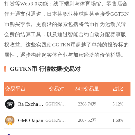
打赏等Web3.0功能；线下端则与体育场馆、零售店合
作开通支付通道，日本某职业棒球队甚至接受GGTKN
币购买季票。更前沿的探索包括将代币作为运动员转
会费的结算工具，以及通过智能合约自动分配赛事版
权收益。这些实践使GGTKN币超越了单纯的投资标的
属性，逐步构建起实体产业与加密经济的价值桥梁。
GGTKN币 行情数据/交易对
交易平台
交易对
24H交易量
占比
Ra Exchange
GGTKN/USDT
2308.74万
5.12%
GMO Japan
GGTKN/USDT
2607.52万
1.68%