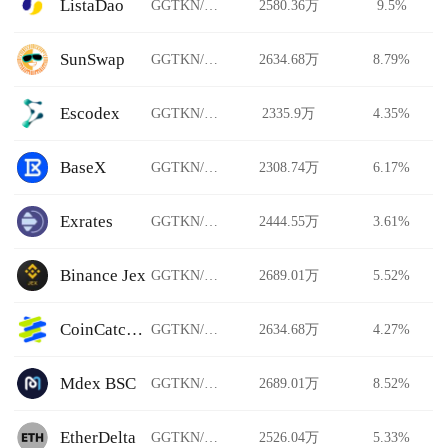
ListaDao
GGTKN/USDT
2580.36万
9.5%
SunSwap
GGTKN/USDT
2634.68万
8.79%
Escodex
GGTKN/USDT
2335.9万
4.35%
BaseX
GGTKN/USDT
2308.74万
6.17%
Exrates
GGTKN/USDT
2444.55万
3.61%
Binance Jex
GGTKN/USDT
2689.01万
5.52%
CoinCatch Derivatives
GGTKN/USDT
2634.68万
4.27%
Mdex BSC
GGTKN/USDT
2689.01万
8.52%
EtherDelta
GGTKN/USDT
2526.04万
5.33%