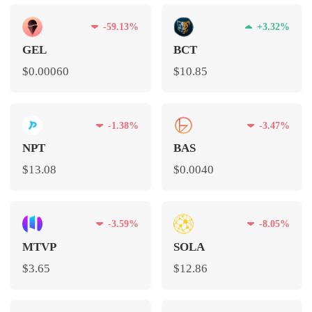
-59.13%
+3.32%
GEL
BCT
$0.00060
$10.85
-1.38%
-3.47%
NPT
BAS
$13.08
$0.0040
-3.59%
-8.05%
MTVP
SOLA
$3.65
$12.86