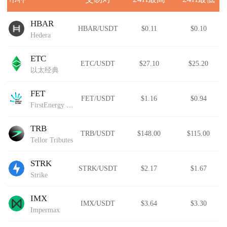
HBAR
HBAR/USDT
$0.11
$0.10
Hedera
ETC
ETC/USDT
$27.10
$25.20
以太经典
FET
FET/USDT
$1.16
$0.94
FirstEnergy Token
TRB
TRB/USDT
$148.00
$115.00
Tellor Tributes
STRK
STRK/USDT
$2.17
$1.67
Strike
IMX
IMX/USDT
$3.64
$3.30
Impermax