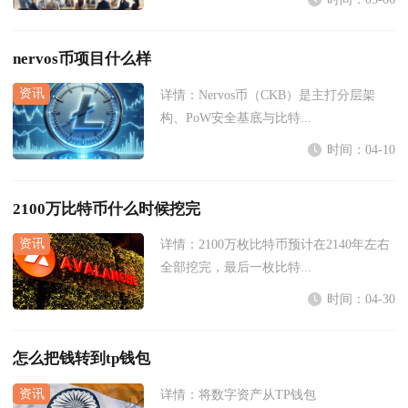
nervos币项目什么样
详情：
Nervos币（CKB）是主打分层架
构、PoW安全基底与比特...
时间：04-10
2100万比特币什么时候挖完
详情：
2100万枚比特币预计在2140年左右
全部挖完，最后一枚比特...
时间：04-30
怎么把钱转到tp钱包
详情：
将数字资产从TP钱包