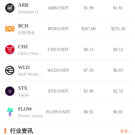
ARB
ARB/USDT
$1.99
$1.81
Arbitrum (IOU)
BCH
BCH/USDT
$267.00
$255.20
比特现金
CHZ
CHZ/USDT
$0.13
$0.12
Chiliz (Wormhole)
WLD
WLD/USDT
$7.59
$6.03
Wolf Works DAO
STX
STX/USDT
$2.90
$2.53
Stacks
FLOW
FLOW/USDT
$0.92
$0.85
Flower Solana
行业资讯
更多+