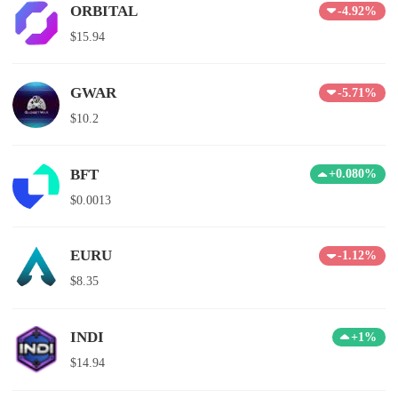
ORBITAL
-4.92%
$15.94
GWAR
-5.71%
$10.2
BFT
+0.080%
$0.0013
EURU
-1.12%
$8.35
INDI
+1%
$14.94