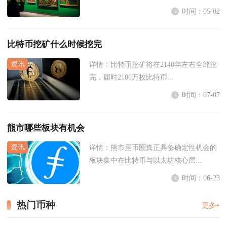
时间：05-02
比特币挖矿什么时候挖完
详情：
比特币挖矿将在2140年左右全部挖
完，届时2100万枚比特币...
时间：07-07
熊市哪些板块有机会
详情：
熊市里币圈真正具备确定性机会的
板块集中在比特币与以太坊核心层...
时间：06-23
热门币种
更多+