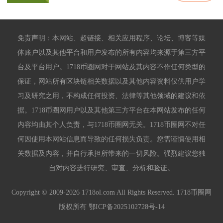
免责声明：本网站、超链接、相关应用程序、论坛、博客等媒
体账户以及其他平台和用户发布的所有内容均来源于第三方平
台及平台用户。1718币圈网对于网站及其内容不作任何类型的
保证，网站所有区块链相关数据以及其他内容资料仅供用户学
习及研究之用，不构成任何投资、法律等其他领域的建议和依
据。1718币圈网用户以及其他第三方平台在本网站发布的任何
内容均由其个人负责，与1718币圈网无关。1718币圈网不对任
何因使用本网站信息而导致的任何损失负责。您需谨慎使用相
关数据及内容，并自行承担所带来的一切风险。强烈建议您独
自对内容进行研究、审查、分析和验证。
Copyright © 2009-2026 1718ol.com All Rights Reserved. 1718币圈网
版权所有
鄂ICP备2025102728号-14