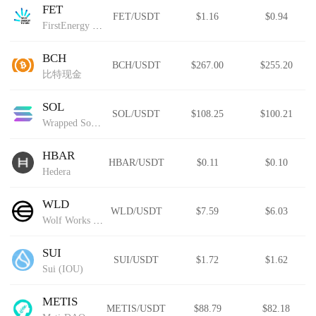
FET
FET/USDT
$1.16
$0.94
FirstEnergy Token
BCH
BCH/USDT
$267.00
$255.20
比特现金
SOL
SOL/USDT
$108.25
$100.21
Wrapped Solana
HBAR
HBAR/USDT
$0.11
$0.10
Hedera
WLD
WLD/USDT
$7.59
$6.03
Wolf Works DAO
SUI
SUI/USDT
$1.72
$1.62
Sui (IOU)
METIS
METIS/USDT
$88.79
$82.18