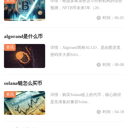
详情：
根据多家加密货币分析机构的综合
预测，NFTB币未来5年（20...
时间：06-05
algorand是什么币
详情：
Algorand简称ALGO，是由图灵奖
密码学大师Silvi...
时间：08-08
solana链怎么买币
详情：
购买Solana链上的代币，核心路径
是先准备好兼容Solan...
时间：04-18