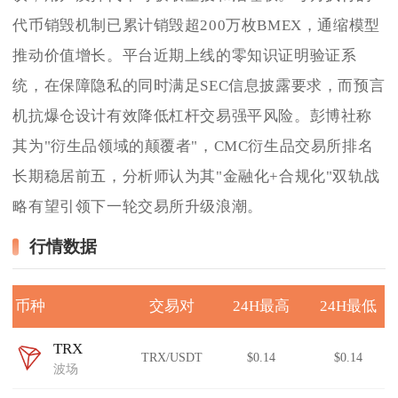
代币销毁机制已累计销毁超200万枚BMEX，通缩模型
推动价值增长。平台近期上线的零知识证明验证系
统，在保障隐私的同时满足SEC信息披露要求，而预言
机抗爆仓设计有效降低杠杆交易强平风险。彭博社称
其为"衍生品领域的颠覆者"，CMC衍生品交易所排名
长期稳居前五，分析师认为其"金融化+合规化"双轨战
略有望引领下一轮交易所升级浪潮。
行情数据
币种
交易对
24H最高
24H最低
TRX
TRX/USDT
$0.14
$0.14
波场