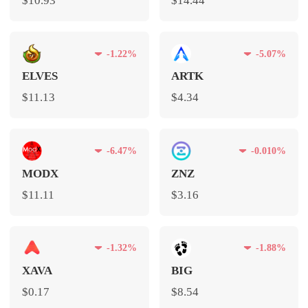
$10.93
$14.44
-1.22%
-5.07%
ELVES
ARTK
$11.13
$4.34
-6.47%
-0.010%
MODX
ZNZ
$11.11
$3.16
-1.32%
-1.88%
XAVA
BIG
$0.17
$8.54