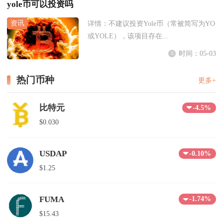
yole币可以投资吗
详情：
不建议投资Yole币（常被简写为YO
或YOLE），该项目存在...
时间：05-03
热门币种
更多+
比特元
-4.5%
$0.030
USDAP
-0.10%
$1.25
FUMA
-1.74%
$15.43