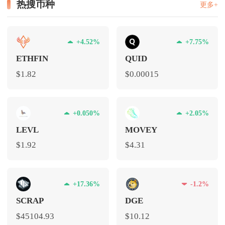
热搜币种
更多+
+4.52%
+7.75%
ETHFIN
QUID
$1.82
$0.00015
+0.050%
+2.05%
LEVL
MOVEY
$1.92
$4.31
+17.36%
-1.2%
SCRAP
DGE
$45104.93
$10.12