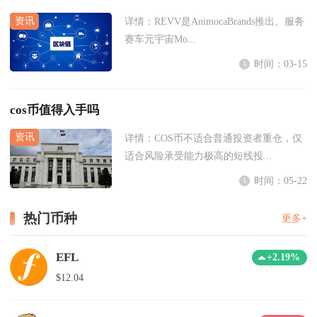
详情：
REVV是AnimocaBrands推出、服务
赛车元宇宙Mo...
时间：03-15
cos币值得入手吗
详情：
COS币不适合普通投资者重仓，仅
适合风险承受能力极高的短线投...
时间：05-22
热门币种
更多+
EFL
+2.19%
$12.04