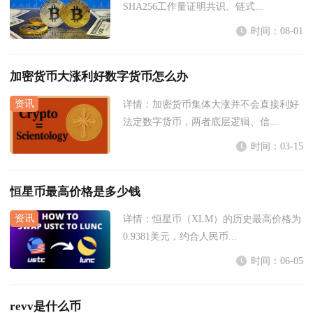
SHA256工作量证明共识、链式...
时间：08-01
加密货币大涨利好数字货币怎么办
详情：
加密货币集体大涨并不会直接利好
法定数字货币，两者底层逻辑、信...
时间：03-15
恒星币最高价格是多少钱
详情：
恒星币（XLM）的历史最高价格为
0.9381美元，约合人民币...
时间：06-05
revv是什么币