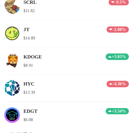
SCRL
-9.5%
$11.82
JT
-2.08%
$14.89
KDOGE
+3.65%
$8.91
HYC
-4.36%
$13.39
EDGT
+3.54%
$6.08