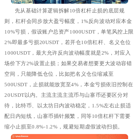
先从基础计算逻辑拆解10倍杠杆止损的底层规
则，杠杆会同步放大盈亏幅度，1%反向波动对应本金
10%亏损，假设账户总资产1000USDT，单笔风控上限
2%即最多亏损20USDT，若开仓10倍杠杆、名义仓位
1000USDT，最大允许反向波动幅度就是2%，对应入
场价下方2%设置止损；如果交易者想要更大波动容错
空间，只能降低仓位，比如把名义仓位缩减至
500USDT，止损就能放宽至4%，本金亏损依旧控制在
20USDT以内。主流主流主流币与山寨币还要区分对
待，比特币、以太坊日内波动稳定，1.5%左右止损适
配日内短线，山寨币插针频繁，同等10倍杠杆下需要
缩小止损至0.8%-1.2%，规避短期虚假波动扫损。