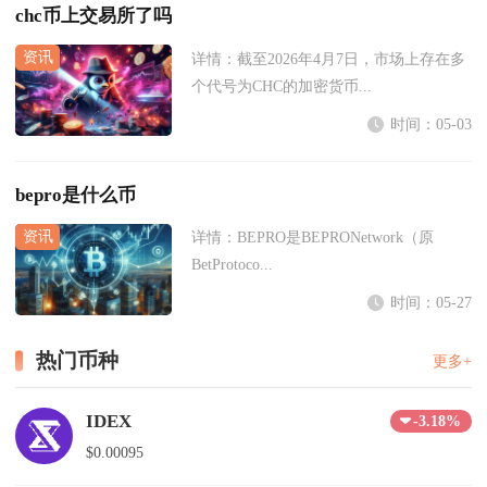
chc币上交易所了吗
详情：
截至2026年4月7日，市场上存在多
个代号为CHC的加密货币...
时间：05-03
bepro是什么币
详情：
BEPRO是BEPRONetwork（原
BetProtoco...
时间：05-27
热门币种
更多+
IDEX
-3.18%
$0.00095