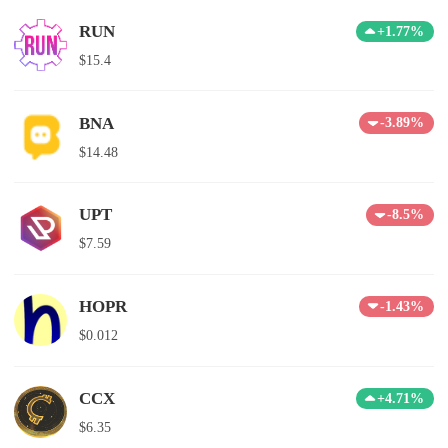
RUN
+1.77%
$15.4
BNA
-3.89%
$14.48
UPT
-8.5%
$7.59
HOPR
-1.43%
$0.012
CCX
+4.71%
$6.35