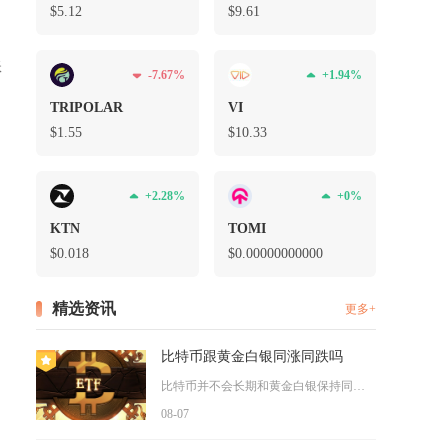
$5.12
$9.61
账
-7.67%
+1.94%
TRIPOLAR
VI
$1.55
$10.33
币
免
+2.28%
+0%
的
KTN
TOMI
$0.018
$0.00000000000
精选资讯
更多+
比特币跟黄金白银同涨同跌吗
比特币并不会长期和黄金白银保持同涨同跌的走势，三者仅在全球流...
08-07