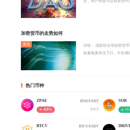
台，用户资金与交易安全均无
加密货币的走势如何
详情：
现阶段全球加密货币整体呈现主流币种震荡回调、山寨币结构性分化的走势，短期受美联储货币政策
收紧拖累承压下行，中长期
热门币种
ZPAE
SOB
ZPAE/USDT
$10.9
-8.9%
+7
BTCV
DRIV
BTCV/USDT