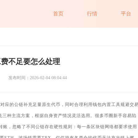
首页
行情
平台
工费不足要怎么处理
发布时间：2026-02-04 08:04:44
作对应的公链补充足量原生代币，同时合理利用钱包内置工具规避交
闪兑三种主流方案，根据自身资产情况灵活选用。很多币圈新手容易陷
成转账，忽略了不同公链存在硬性规则：每一条区块链网络都要求使用
需要ETH、波场链需要TRX，仅仅持有各类合约代币无法充当链上燃