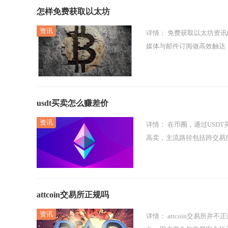
怎样免费获取以太坊
详情：
免费获取以太坊资讯的核心路径，是以官方信源为基石，叠加社区与数据工具形成互补，再通过中文
媒体与邮件订阅做高效触达
usdt买卖怎么赚差价
详情：
在币圈，通过USDT买卖赚差价的核心方式就是利用不同平台、不同交易场景下的价格差异进行低买
高卖，主流路径包括跨交易所
attcoin交易所正规吗
详情：
attcoin交易所并不正规，属于无有效监管、资质缺失且存在大量风险隐患的高风险虚拟货币交易平