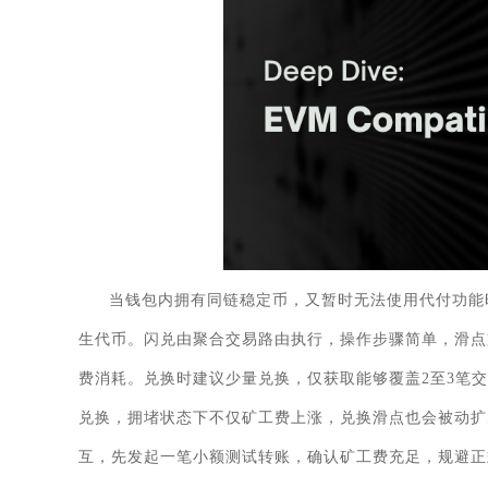
当钱包内拥有同链稳定币，又暂时无法使用代付功能时
生代币。闪兑由聚合交易路由执行，操作步骤简单，滑点
费消耗。兑换时建议少量兑换，仅获取能够覆盖2至3笔
兑换，拥堵状态下不仅矿工费上涨，兑换滑点也会被动扩
互，先发起一笔小额测试转账，确认矿工费充足，规避正