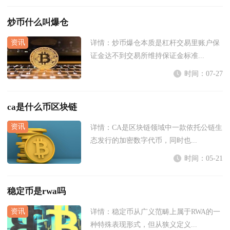
炒币什么叫爆仓
详情：
炒币爆仓本质是杠杆交易里账户保
证金达不到交易所维持保证金标准...
时间：07-27
ca是什么币区块链
详情：
CA是区块链领域中一款依托公链生
态发行的加密数字代币，同时也...
时间：05-21
稳定币是rwa吗
详情：
稳定币从广义范畴上属于RWA的一
种特殊表现形式，但从狭义定义...