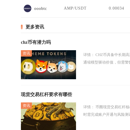
AMP/USDT
0.00034
ooobtc
更多资讯
chz币有潜力吗
详情：
CHZ币具备中长期高潜力，是体育赛道的龙头代币，短期受益世界杯与监管利好，长期看链上生态与
通缩模型驱动价值，但需警惕市
现货交易杠杆要求有哪些
详情：
币圈现货交易杠杆核心要求包含杠杆倍数限制、保证金规则、风险率管控、借币利息与持仓规则，同
时需完成账户开通与风险测评