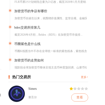
FLR币累计计划销毁总量为21亿枚，截至2026年1月月度销...
加密货币的争议有哪些
加密货币自诞生以来，就围绕价值属性、监管合规、金融安全、技术...
bdex交易所排第几
截至2026年4月初，Beldex（BDX）在加密货币市值排...
币圈紫色是什么线
币圈K线图当中不存在全球统一标准的紫色线条，紫色线含义取决于...
加密货币的走势如何
现阶段全球加密货币整体呈现主流币种震荡回调、山寨币结构性分化...
热门交易所
更多+
Simex
推
查看
塞舌尔