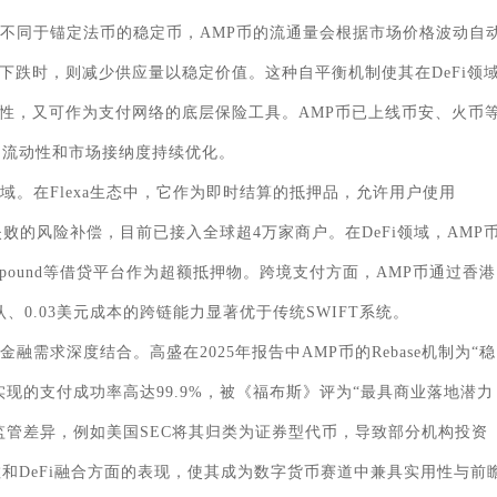
。不同于锚定法币的稳定币，AMP币的流通量会根据市场价格波动自
下跌时，则减少供应量以稳定价值。这种自平衡机制使其在DeFi领
性，又可作为支付网络的底层保险工具。AMP币已上线币安、火币
上，流动性和市场接纳度持续优化。
域。在Flexa生态中，它作为即时结算的抵押品，允许用户使用
失败的风险补偿，目前已接入全球超4万家商户。在DeFi领域，AMP
pound等借贷平台作为超额抵押物。跨境支付方面，AMP币通过香港
0.03美元成本的跨链能力显著优于传统SWIFT系统。
需求深度结合。高盛在2025年报告中AMP币的Rebase机制为“稳
P币实现的支付成功率高达99.9%，被《福布斯》评为“最具商业落地潜力
监管差异，例如美国SEC将其归类为证券型代币，导致部分机构投资
和DeFi融合方面的表现，使其成为数字货币赛道中兼具实用性与前