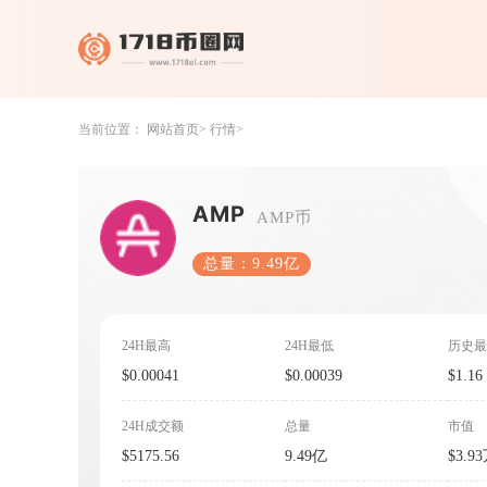
当前位置：
网站首页
行情
AMP
AMP币
总量：9.49亿
24H最高
24H最低
历史最
$0.00041
$0.00039
$1.16
24H成交额
总量
市值
$5175.56
9.49亿
$3.9