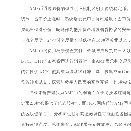
AMP币通过独特的弹性供应机制区别于传统稳定币
调节：当币价上涨时，系统增发代币以抑制通胀；当币价
展现出特殊价值，既能作为抵押资产增强借贷协议的安全
主流交易所，24小时交易量长期保持在1800万美元以
AMP币的使用场景覆盖支付、金融与跨境贸易三大领
BTC、ETH等加密货币进行消费时，由AMP币承担交易
的弹性供应特性使其成为波动率对冲工具，被集成至Com
监管沙盒试点，探索与数字人民币的互联互通，其3秒确认、
行业评价普遍认为AMP币的创新性在于将技术逻辑与金融
定币2.0时代提供了范式转变”，而Flexa网络通过AM
的区块链项目”。分析师也提示其证券属性可能面临各国
者持谨慎态度。总体来看，AMP币在支付效率、风险分散