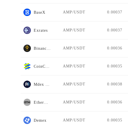
AMP/USDT
0.00037
BaseX
AMP/USDT
0.00037
Exrates
AMP/USDT
0.00036
Binance Jex
AMP/USDT
0.00035
CoinCatch Derivatives
AMP/USDT
0.00038
Mdex BSC
AMP/USDT
0.00036
EtherDelta
AMP/USDT
0.00035
Demex