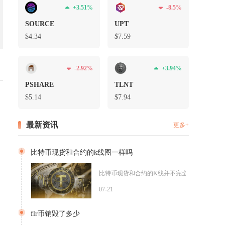
+3.51%
-8.5%
SOURCE
UPT
$4.34
$7.59
-2.92%
+3.94%
PSHARE
TLNT
$5.14
$7.94
最新资讯
更多+
比特币现货和合约的k线图一样吗
比特币现货和合约的K线并不完全一样，大周期趋
07-21
flr币销毁了多少