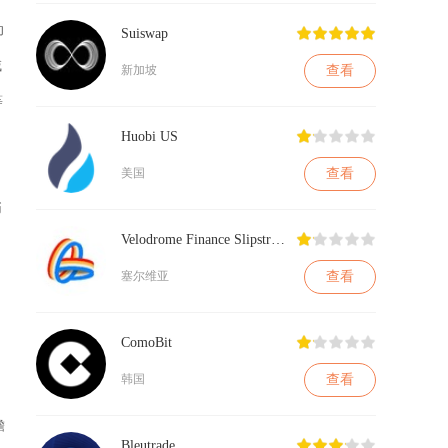
动
Suiswap
域
查看
新加坡
等
Huobi US
查看
美国
币
Velodrome Finance Slipstream
查看
塞尔维亚
ComoBit
查看
韩国
瞻
Bleutrade