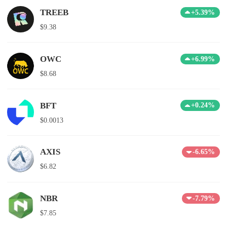
TREEB
+5.39%
$9.38
OWC
+6.99%
$8.68
BFT
+0.24%
$0.0013
AXIS
-6.65%
$6.82
NBR
-7.79%
$7.85