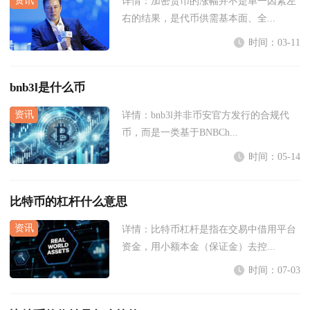
详情：
加密货币的涨幅并不是单一因素左
右的结果，是代币供需基本面、全...
时间：03-11
bnb3l是什么币
详情：
bnb3l并非币安官方发行的合规代
币，而是一类基于BNBCh...
时间：05-14
比特币的杠杆什么意思
详情：
比特币杠杆是指在交易中借用平台
资金，用小额本金（保证金）去控...
时间：07-03