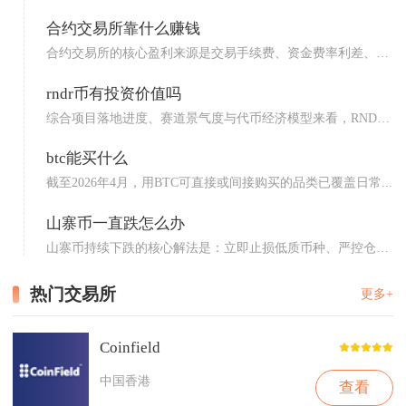
合约交易所靠什么赚钱
合约交易所的核心盈利来源是交易手续费、资金费率利差、强
平与穿...
rndr币有投资价值吗
综合项目落地进度、赛道景气度与代币经济模型来看，RNDR
具备...
btc能买什么
截至2026年4月，用BTC可直接或间接购买的品类已覆盖日常...
山寨币一直跌怎么办
山寨币持续下跌的核心解法是：立即止损低质币种、严控仓
位、分层...
热门交易所
更多+
Coinfield
中国香港
查看