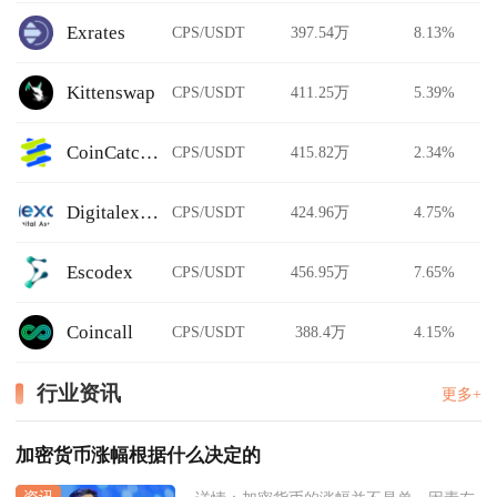
Exrates
CPS/USDT
397.54万
8.13%
Kittenswap
CPS/USDT
411.25万
5.39%
CoinCatch Derivatives
CPS/USDT
415.82万
2.34%
Digitalexchange.id
CPS/USDT
424.96万
4.75%
Escodex
CPS/USDT
456.95万
7.65%
Coincall
CPS/USDT
388.4万
4.15%
行业资讯
更多+
加密货币涨幅根据什么决定的