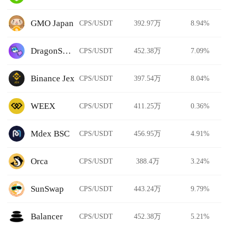
GMO Japan
CPS/USDT
392.97万
8.94%
DragonSwap
CPS/USDT
452.38万
7.09%
Binance Jex
CPS/USDT
397.54万
8.04%
WEEX
CPS/USDT
411.25万
0.36%
Mdex BSC
CPS/USDT
456.95万
4.91%
Orca
CPS/USDT
388.4万
3.24%
SunSwap
CPS/USDT
443.24万
9.79%
Balancer
CPS/USDT
452.38万
5.21%