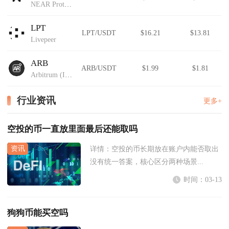
NEAR Protocol
LPT
LPT/USDT
$16.21
$13.81
Livepeer
ARB
ARB/USDT
$1.99
$1.81
Arbitrum (IOU)
行业资讯
更多+
空投的币一直放里面最后还能取吗
详情：
空投的币长期放在账户内能否取出
没有统一答案，核心区分两种场景...
时间：03-13
狗狗币能买空吗