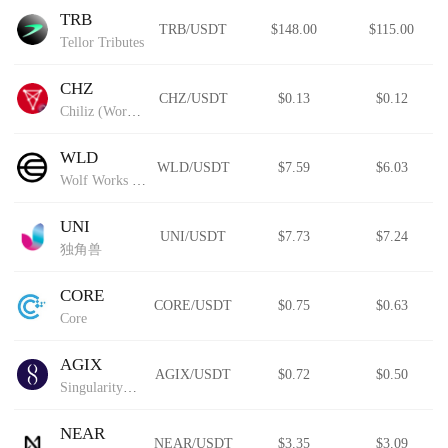
TRB
TRB/USDT
$148.00
$115.00
Tellor Tributes
CHZ
CHZ/USDT
$0.13
$0.12
Chiliz (Wormhole)
WLD
WLD/USDT
$7.59
$6.03
Wolf Works DAO
UNI
UNI/USDT
$7.73
$7.24
独角兽
CORE
CORE/USDT
$0.75
$0.63
Core
AGIX
AGIX/USDT
$0.72
$0.50
SingularityNET
NEAR
NEAR/USDT
$3.35
$3.09