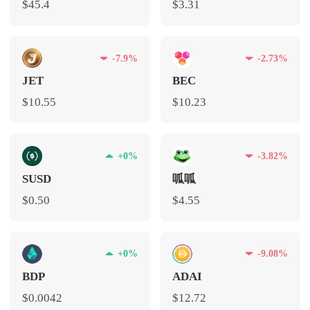
$45.4
$3.31
-7.9%
-2.73%
JET
BEC
$10.55
$10.23
+0%
-3.82%
SUSD
呱呱
$0.50
$4.55
+0%
-9.08%
BDP
ADAI
$0.0042
$12.72