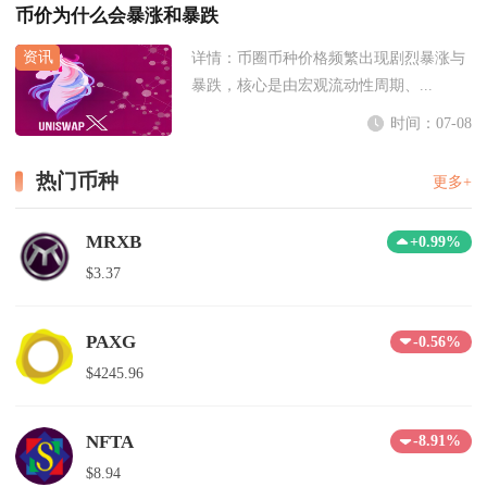
币价为什么会暴涨和暴跌
详情：
币圈币种价格频繁出现剧烈暴涨与
暴跌，核心是由宏观流动性周期、...
时间：07-08
热门币种
更多+
MRXB
+0.99%
$3.37
PAXG
-0.56%
$4245.96
NFTA
-8.91%
$8.94