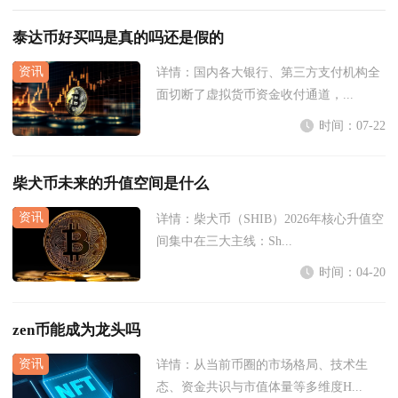
泰达币好买吗是真的吗还是假的
详情：
国内各大银行、第三方支付机构全
面切断了虚拟货币资金收付通道，...
时间：07-22
柴犬币未来的升值空间是什么
详情：
柴犬币（SHIB）2026年核心升值空
间集中在三大主线：Sh...
时间：04-20
zen币能成为龙头吗
详情：
从当前币圈的市场格局、技术生
态、资金共识与市值体量等多维度H...