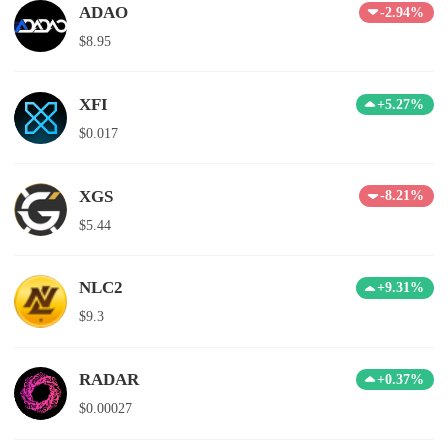
ADAO
-2.94%
$8.95
XFI
+5.27%
$0.017
XGS
-8.21%
$5.44
NLC2
+9.31%
$9.3
RADAR
+0.37%
$0.00027