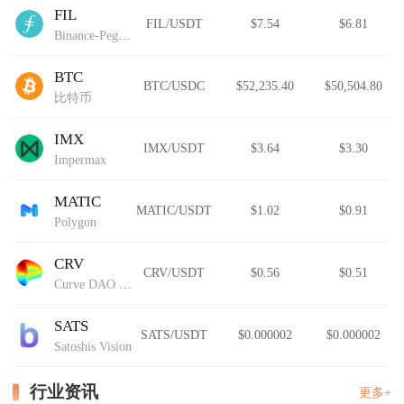
FIL
FIL/USDT
$7.54
$6.81
Binance-Peg Filecoin
BTC
BTC/USDC
$52,235.40
$50,504.80
比特币
IMX
IMX/USDT
$3.64
$3.30
Impermax
MATIC
MATIC/USDT
$1.02
$0.91
Polygon
CRV
CRV/USDT
$0.56
$0.51
Curve DAO Token
SATS
SATS/USDT
$0.000002
$0.000002
Satoshis Vision
行业资讯
更多+