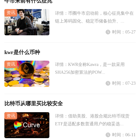
牛市来前有什么征兆
详情：
币圈牛市启动前，核心征兆集中在
链上筹码固化、稳定币储备抬升、...
时间：05-27
kwr是什么币种
详情：
KWR全称Kawra，是一款采用
SHA256加密算法的POW...
时间：07-23
比特币从哪里买比较安全
详情：
借助美股、港股合规比特币现货
ETF是适配多数普通用户的稳妥选...
时间：06-11