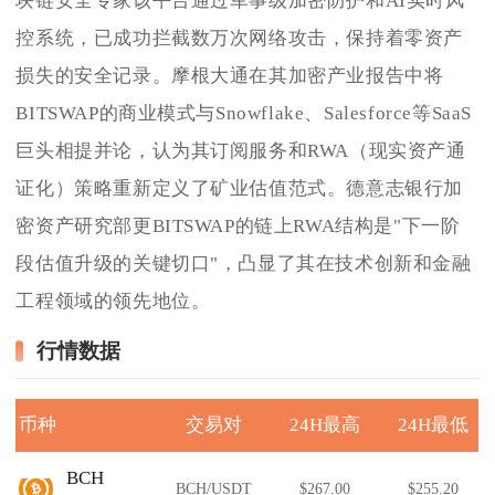
块链安全专家该平台通过军事级加密防护和AI实时风
控系统，已成功拦截数万次网络攻击，保持着零资产
损失的安全记录。摩根大通在其加密产业报告中将
BITSWAP的商业模式与Snowflake、Salesforce等SaaS
巨头相提并论，认为其订阅服务和RWA（现实资产通
证化）策略重新定义了矿业估值范式。德意志银行加
密资产研究部更BITSWAP的链上RWA结构是"下一阶
段估值升级的关键切口"，凸显了其在技术创新和金融
工程领域的领先地位。
行情数据
币种
交易对
24H最高
24H最低
BCH
BCH/USDT
$267.00
$255.20