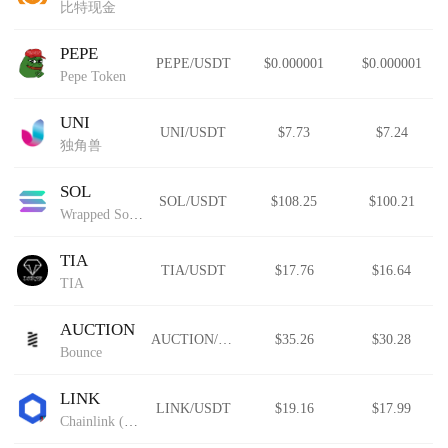
比特现金
PEPE
PEPE/USDT
$0.000001
$0.000001
Pepe Token
UNI
UNI/USDT
$7.73
$7.24
独角兽
SOL
SOL/USDT
$108.25
$100.21
Wrapped Solana
TIA
TIA/USDT
$17.76
$16.64
TIA
AUCTION
AUCTION/USDT
$35.26
$30.28
Bounce
LINK
LINK/USDT
$19.16
$17.99
Chainlink (Wormhole)