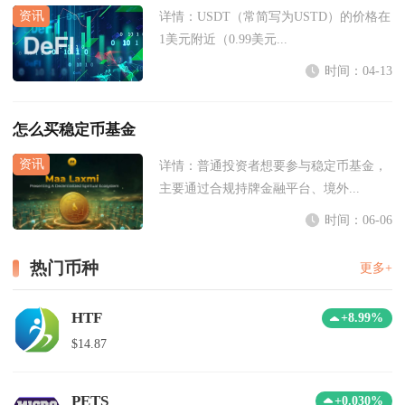
详情：
USDT（常简写为USTD）的价格在
1美元附近（0.99美元...
时间：04-13
怎么买稳定币基金
详情：
普通投资者想要参与稳定币基金，
主要通过合规持牌金融平台、境外...
时间：06-06
热门币种
更多+
HTF
+8.99%
$14.87
PETS
+0.030%