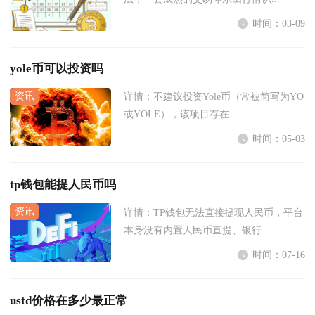
时间：03-09
yole币可以投资吗
详情：
不建议投资Yole币（常被简写为YO
或YOLE），该项目存在...
时间：05-03
tp钱包能提人民币吗
详情：
TP钱包无法直接提现人民币，平台
本身没有内置人民币直提、银行...
时间：07-16
ustd价格在多少最正常