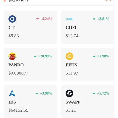
-4.24%
+8.61%
CT
COFI
$5.83
$12.74
+20.99%
+1.98%
PANDO
EFUN
$0.000077
$11.97
+3.98%
+5.72%
IDS
SWAPP
$64152.55
$1.21