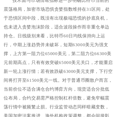
技术面与市场情绪指标进一步明确比特币当前的
震荡格局，加密市场恐惧贪婪指数维持在31区间，处
于恐惧区间中段，既没有出现极端恐慌的抄底良机，
也未进入贪婪泡沫阶段，适合波段操作而非重仓单边
持仓。日线级别来看，比特币60日均线保持向上运
行，中期上涨趋势并未破坏，短期63000美元为强支
撑，上方第一阻力位65000美元，第二阻力位66300美
元前期高点，只有有效突破65000美元关口，才能重启
新一轮上涨行情；若有效跌破63000美元支撑，下行空
间将打开至61500美元一线。对于普通币圈散户而言，
当前价位不适合满仓合约博弈方向，现货适合分批低
位布局，合约交易需严格控制杠杆倍数，避免窄幅震
荡行情中被频繁止损。行业监管动态同样暗藏变数，
美国加密法案推进、海外机构政策调整，都会间接影