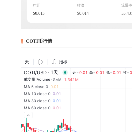
昨开
昨收
流通率
$0.013
$0.014
55.4
COTI币行情