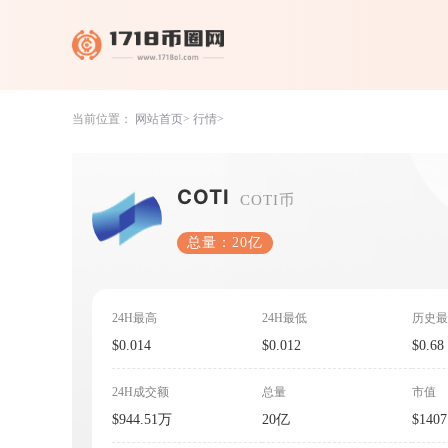
当前位置：
网站首页
行情
COTI
COTI币
总量：20亿
24H最高
24H最低
历史最
$0.014
$0.012
$0.68
24H成交额
总量
市值
$944.51万
20亿
$140