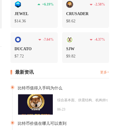
+6.19%
-2.58%
JEWEL
CRUSADER
$14.36
$8.62
-7.64%
-4.37%
DUCATO
SJW
$7.72
$9.82
最新资讯
更多+
比特币值得入手吗为什么
综合基本面、供需结构、机构持仓与市场风险来看
06-23
比特币价值在哪儿可以查到