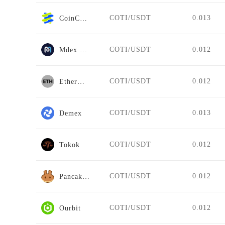
COTI/USDT
0.013
CoinCatch Derivatives
COTI/USDT
0.012
Mdex BSC
COTI/USDT
0.012
EtherDelta
COTI/USDT
0.013
Demex
COTI/USDT
0.012
Tokok
COTI/USDT
0.012
PancakeSwap Stableswap
COTI/USDT
0.012
Ourbit