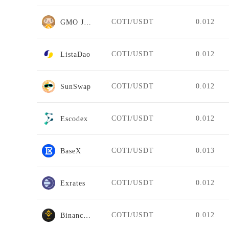
COTI/USDT
0.012
GMO Japan
COTI/USDT
0.012
ListaDao
COTI/USDT
0.012
SunSwap
COTI/USDT
0.012
Escodex
COTI/USDT
0.013
BaseX
COTI/USDT
0.012
Exrates
COTI/USDT
0.012
Binance Jex